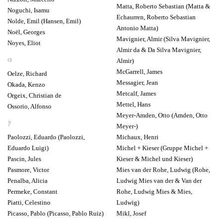
Matta, Roberto Sebastian (Matta &
Noguchi, Isamu
Echaurren, Roberto Sebastian
Nolde, Emil (Hansen, Emil)
Antonio Matta)
Noël, Georges
Mavignier, Almir (Silva Mavignier,
Noyes, Eliot
Almir da & Da Silva Mavignier,
O
Almir)
McGarrell, James
Oelze, Richard
Messagier, Jean
Okada, Kenzo
Metcalf, James
Orgeix, Christian de
Mettel, Hans
Ossorio, Alfonso
Meyer-Amden, Otto (Amden, Otto
P
Meyer-)
Paolozzi, Eduardo (Paolozzi,
Michaux, Henri
Eduardo Luigi)
Michel + Kieser (Gruppe Michel +
Pascin, Jules
Kieser & Michel und Kieser)
Pasmore, Victor
Mies van der Rohe, Ludwig (Rohe,
Penalba, Alicia
Ludwig Mies van der & Van der
Permeke, Constant
Rohe, Ludwig Mies & Mies,
Piatti, Celestino
Ludwig)
Picasso, Pablo (Picasso, Pablo Ruiz)
Mikl, Josef