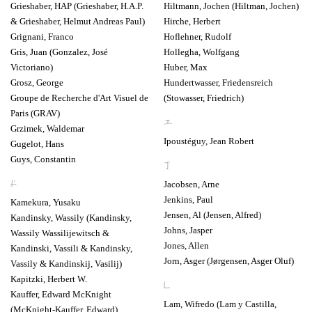
Grieshaber, HAP (Grieshaber, H.A.P.
Hiltmann, Jochen (Hiltman, Jochen)
& Grieshaber, Helmut Andreas Paul)
Hirche, Herbert
Grignani, Franco
Hoflehner, Rudolf
Gris, Juan (Gonzalez, José
Hollegha, Wolfgang
Victoriano)
Huber, Max
Grosz, George
Hundertwasser, Friedensreich
Groupe de Recherche d'Art Visuel de
(Stowasser, Friedrich)
Paris (GRAV)
I
Grzimek, Waldemar
Ipoustéguy, Jean Robert
Gugelot, Hans
Guys, Constantin
J
K
Jacobsen, Arne
Jenkins, Paul
Kamekura, Yusaku
Jensen, Al (Jensen, Alfred)
Kandinsky, Wassily (Kandinsky,
Johns, Jasper
Wassily Wassilijewitsch &
Jones, Allen
Kandinski, Vassili & Kandinsky,
Jorn, Asger (Jørgensen, Asger Oluf)
Vassily & Kandinskij, Vasilij)
Kapitzki, Herbert W.
L
Kauffer, Edward McKnight
Lam, Wifredo (Lam y Castilla,
(McKnight-Kauffer, Edward)