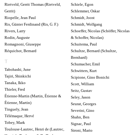
Rietveld, Gerrit Thomas (Rietveld,
Schiele, Egon
Gerrit)
Schlemmer, Oskar
Riopelle, Jean Paul
Schmidt, Joost
Ris, Günter Ferdinand (Ris, G. F.)
Schmidt, Wolfgang
Rivers, Larry
Schoeffer, Nicolas (Schöffer, Nicolas
Rodin, Auguste
& Schoffer, Nicolas)
Romagnoni, Giuseppe
Schuitema, Paul
Réquichot, Bernard
Schultze, Bernard (Schultze,
Bernhard)
T
Schumacher, Emil
Tabohashi, June
Schwitters, Kurt
Tajiri, Shinkichi
Scipione, Gino Bonichi
Tanaka, Ikko
Scott, William
Thieler, Fred
Seitz, Gustav
Étienne-Martin (Martin, Étienne &
Seley, Jason
Étienne, Martin)
Seurat, Georges
Tinguely, Jean
Severini, Gino
Télémaque, Hervé
Shahn, Ben
Tobey, Mark
Signac, Paul
Toulouse-Lautrec, Henri de (Lautrec,
Sironi, Mario