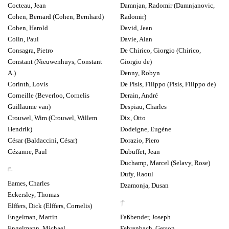
Cocteau, Jean
Damnjan, Radomir (Damnjanovic,
Cohen, Bernard (Cohen, Bernhard)
Radomir)
Cohen, Harold
David, Jean
Colin, Paul
Davie, Alan
Consagra, Pietro
De Chirico, Giorgio (Chirico,
Constant (Nieuwenhuys, Constant
Giorgio de)
A.)
Denny, Robyn
Corinth, Lovis
De Pisis, Filippo (Pisis, Filippo de)
Corneille (Beverloo, Cornelis
Derain, André
Guillaume van)
Despiau, Charles
Crouwel, Wim (Crouwel, Willem
Dix, Otto
Hendrik)
Dodeigne, Eugène
César (Baldaccini, César)
Dorazio, Piero
Cézanne, Paul
Dubuffet, Jean
Duchamp, Marcel (Selavy, Rose)
E
Dufy, Raoul
Eames, Charles
Dzamonja, Dusan
Eckersley, Thomas
F
Elffers, Dick (Elffers, Cornelis)
Engelman, Martin
Faßbender, Joseph
Engelmann, Michael
Fehrenbach, Gerson