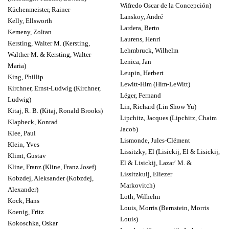
Wifredo Oscar de la Concepción)
Küchenmeister, Rainer
Lanskoy, André
Kelly, Ellsworth
Lardera, Berto
Kemeny, Zoltan
Laurens, Henri
Kersting, Walter M. (Kersting,
Lehmbruck, Wilhelm
Walther M. & Kersting, Walter
Lenica, Jan
Maria)
Leupin, Herbert
King, Phillip
Lewitt-Him (Him-LeWitt)
Kirchner, Ernst-Ludwig (Kirchner,
Léger, Fernand
Ludwig)
Lin, Richard (Lin Show Yu)
Kitaj, R. B. (Kitaj, Ronald Brooks)
Lipchitz, Jacques (Lipchitz, Chaim
Klapheck, Konrad
Jacob)
Klee, Paul
Lismonde, Jules-Clément
Klein, Yves
Lissitzky, El (Lisickij, El & Lisickij,
Klimt, Gustav
El & Lisickij, Lazarʹ M. &
Kline, Franz (Kline, Franz Josef)
Lissitzkuij, Eliezer
Kobzdej, Aleksander (Kobzdej,
Markovitch)
Alexander)
Loth, Wilhelm
Kock, Hans
Louis, Morris (Bernstein, Morris
Koenig, Fritz
Louis)
Kokoschka, Oskar