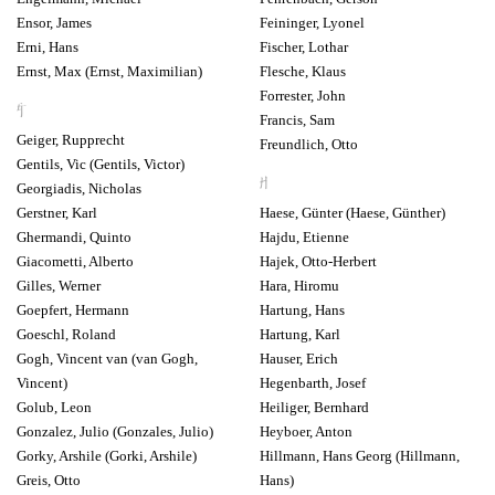
Ensor, James
Feininger, Lyonel
Erni, Hans
Fischer, Lothar
Ernst, Max (Ernst, Maximilian)
Flesche, Klaus
Forrester, John
G
Francis, Sam
Geiger, Rupprecht
Freundlich, Otto
Gentils, Vic (Gentils, Victor)
H
Georgiadis, Nicholas
Gerstner, Karl
Haese, Günter (Haese, Günther)
Ghermandi, Quinto
Hajdu, Etienne
Giacometti, Alberto
Hajek, Otto-Herbert
Gilles, Werner
Hara, Hiromu
Goepfert, Hermann
Hartung, Hans
Goeschl, Roland
Hartung, Karl
Gogh, Vincent van (van Gogh,
Hauser, Erich
Vincent)
Hegenbarth, Josef
Golub, Leon
Heiliger, Bernhard
Gonzalez, Julio (Gonzales, Julio)
Heyboer, Anton
Gorky, Arshile (Gorki, Arshile)
Hillmann, Hans Georg (Hillmann,
Greis, Otto
Hans)