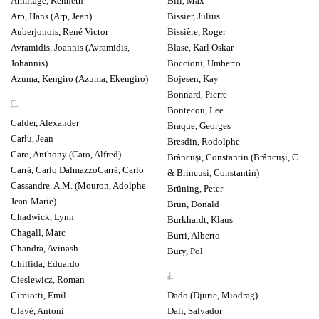
Armitage, Kenneth
Bill, Max
Arp, Hans (Arp, Jean)
Bissier, Julius
Auberjonois, René Victor
Bissière, Roger
Avramidis, Joannis (Avramidis,
Blase, Karl Oskar
Johannis)
Boccioni, Umberto
Azuma, Kengiro (Azuma, Ekengiro)
Bojesen, Kay
Bonnard, Pierre
C
Bontecou, Lee
Calder, Alexander
Braque, Georges
Carlu, Jean
Bresdin, Rodolphe
Caro, Anthony (Caro, Alfred)
Brâncuşi, Constantin (Brâncuşi, C.
Carrà, Carlo DalmazzoCarrà, Carlo
& Brincusi, Constantin)
Cassandre, A.M. (Mouron, Adolphe
Brüning, Peter
Jean-Marie)
Brun, Donald
Chadwick, Lynn
Burkhardt, Klaus
Chagall, Marc
Burri, Alberto
Chandra, Avinash
Bury, Pol
Chillida, Eduardo
D
Cieslewicz, Roman
Cimiotti, Emil
Dado (Djuric, Miodrag)
Clavé, Antoni
Dalí, Salvador