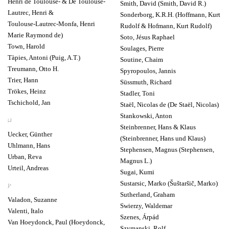
Henri de Toulouse- & De Toulouse-
Smith, David (Smith, David R.)
Lautrec, Henri &
Sonderborg, K.R.H. (Hoffmann, Kurt
Toulouse-Lautrec-Monfa, Henri
Rudolf & Hofmann, Kurt Rudolf)
Marie Raymond de)
Soto, Jésus Raphael
Town, Harold
Soulages, Pierre
Tàpies, Antoni (Puig, A.T.)
Soutine, Chaim
Treumann, Otto H.
Spyropoulos, Jannis
Trier, Hann
Süssmuth, Richard
Trökes, Heinz
Stadler, Toni
Tschichold, Jan
Staël, Nicolas de (De Staël, Nicolas)
Stankowski, Anton
U
Steinbrenner, Hans & Klaus
Uecker, Günther
(Steinbrenner, Hans und Klaus)
Uhlmann, Hans
Stephensen, Magnus (Stephensen,
Urban, Reva
Magnus L.)
Urteil, Andreas
Sugai, Kumi
Sustarsic, Marko (Šuštaršič, Marko)
V
Sutherland, Graham
Valadon, Suzanne
Swierzy, Waldemar
Valenti, Italo
Szenes, Árpád
Van Hoeydonck, Paul (Hoeydonck,
Szymanski, Rolf