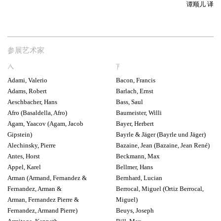
谭顺儿 译
V
V
参展艺术家
A
B
Adami, Valerio
Bacon, Francis
Adams, Robert
Barlach, Ernst
Aeschbacher, Hans
Bass, Saul
Afro (Basaldella, Afro)
Baumeister, Willi
Agam, Yaacov (Agam, Jacob
Bayer, Herbert
Gipstein)
Bayrle & Jäger (Bayrle und Jäger)
Alechinsky, Pierre
Bazaine, Jean (Bazaine, Jean René)
Antes, Horst
Beckmann, Max
Appel, Karel
Bellmer, Hans
Arman (Armand, Fernandez &
Bernhard, Lucian
Fernandez, Arman &
Berrocal, Miguel (Ortiz Berrocal,
Arman, Fernandez Pierre &
Miguel)
Fernandez, Armand Pierre)
Beuys, Joseph