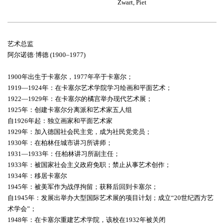
Zwart, Piet
艺术总监
阿尔诺德·博德 (1900–1977)
1900年出生于卡塞尔，1977年卒于卡塞尔；
1919—1924年：在卡塞尔艺术学院学习绘画和平面艺术；
1922—1929年：在卡塞尔的橘宫举办现代艺术展；
1925年：创建卡塞尔分离派和艺术家五人组
自1926年起：独立画家和平面艺术家
1929年：加入德国社会民主党，成为社民党党员；
1930年：在柏林任城市讲习所讲师；
1931—1933年：任柏林讲习所副主任；
1933年：被国家社会主义政府免职；禁止从事艺术创作；
1934年：移居卡塞尔
1945年：被美军作为战俘拘留；获释后回到卡塞尔；
自1945年：发展出举办大型国际艺术展的项目计划；成立“20世纪西方艺
术学会”；
1948年：在卡塞尔重建艺术学院，该校在1932年被关闭