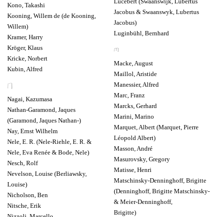
Lucebert (Swaanswijk, Lubertus
Kono, Takashi
Jacobus & Swaanswyk, Lubertus
Kooning, Willem de (de Kooning,
Jacobus)
Willem)
Luginbühl, Bernhard
Kramer, Harry
Kröger, Klaus
M
Kricke, Norbert
Macke, August
Kubin, Alfred
Maillol, Aristide
Manessier, Alfred
N
Marc, Franz
Nagai, Kazumasa
Marcks, Gerhard
Nathan-Garamond, Jaques
Marini, Marino
(Garamond, Jaques Nathan-)
Marquet, Albert (Marquet, Pierre
Nay, Ernst Wilhelm
Léopold Albert)
Nele, E. R. (Nele-Riehle, E. R. &
Masson, André
Nele, Eva Renée & Bode, Nele)
Masurovsky, Gregory
Nesch, Rolf
Matisse, Henri
Nevelson, Louise (Berliawsky,
Matschinsky-Denninghoff, Brigitte
Louise)
(Denninghoff, Brigitte Matschinsky-
Nicholson, Ben
& Meier-Denninghoff,
Nitsche, Erik
Brigitte)
Nizzoli, Marcello