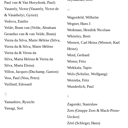
Paul van & Van Hoeydonk, Paul)
Vasarely, Victor (Vasarely, Victor de
W
& Vásárhelyi, Gyözö)
Wagenfeld, Wilhelm
Vedova, Emilio
Wegner, Hans J.
Velde, Bram van (Velde, Abraham
Werkman, Hendrik Nicolaas
Gerardus van & van Velde, Bram)
Whiteley, Brett
Vieira da Silva, Marie Hélène (Silva,
Wienert, Carl Heinz (Wienert, Karl
Vieira da & Silva, Marie Hélène
Heinz)
Vieira da & Vieira da
Wind, Gerhard
Silva, Maria Helena & Vieira da
Winter, Fritz
Silva, Maria Elena)
Wirkkala, Tapio
Villon, Jacques (Duchamp, Gaston)
Wols (Schulze, Wolfgang)
Voss, Paul (Voss, Peter)
Wotruba, Fritz
Vuillard, Edouard
Wunderlich, Paul
Y
Z
Yamashiro, Ryuichi
Zagorski, Stanislaw
Yanagi, Sori
Zero (Gruppe Zero & Mack-Piene-
Uecker)
Zéró (Schleger, Hans)