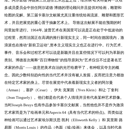
准。阿尔诺德·博德第三次连任艺术总监之位，维尔纳·哈夫特曼再一次在
多成员委员会中担任阿尔诺德·博德的理论顾问并且提供对绘画，雕塑和
绘图的见解。第三届卡塞尔文献展尤其注重传统绘画流派、雕塑和图形艺
术，并且把展览的重心置于抽象艺术上。 导致这次献展不能在预期的时
间里如常进行。1964年, 波普艺术在美国里可以说是正在处于中低波动的
过程里，然而法国正在高调的推行新现实主义，同一时间在德国境内，激
浪派也在推动“新前卫运动”,资本主义现实主义也正在进行中。行为艺术、
事件、音乐会和过程艺术可以说是新颖并且在某些情况下可以列为革新的
类别。博德首次阐释“百日博物馆”的指导原则为“艺术仅仅不过是著名艺
术家的作品” ——故意把美术自治的光芒给磨平了，有种暄宾夺主的概
念。因此少数特别趋向性的当代艺术并没有被人发掘，反而把注意力都放
在特定艺术家的身上。尽管在展览中代表着新现实主义者的阿尔曼
（Arman），塞萨（Cesar）， 伊夫·克莱因（Yves Klein）和让·丁奎利
（Jean Tinguely）。他们都是在代表个人情境并没有代表某种艺术群像。
当时Joseph Beuys 也有作品参加卡塞尔文献展，当然他也并不是作为激浪
艺术家而是为了绘画单元和Aspects 64 (具有当代艺术的特点)。而类似这
种绘画可以通过艺术家埃尔斯沃思·凯利（Ellsworth Kelly ）和 莫里斯·路
易斯（Morris Louis ）的作品（色面（域) 绘画）来体会 ，以及当时代表