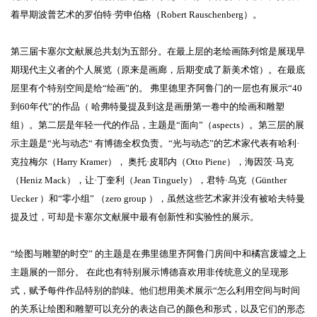
着早期波普艺术的罗伯特·劳申伯格（Robert Rauschenberg）。
第三届卡塞尔文献展总共划为五部分。在最上层的老绘画陈列馆是展现早
期现代主义者的个人展览（原来是画廊，后期变成了新美术馆）。在最底
层里有个特别空间是给“绘画”的。 弗里德里齐阿鲁门的一层也有展示“40
到60年代”的作品（ 哈弗特曼提及到这是画册第一卷中的绘画和雕塑
组）。第二层是年轻一代的作品，主题是“面向”（aspects）。第三层的展
示主题是“光与动态“ 有博德全权负责。“光与动态”的艺术家代表有哈利·
克拉梅尔（Harry Kramer）， 奥托·皮耶内（Otto Piene），海因茨·马克
（Heniz Mack），让·丁奎利（Jean Tinguely），君特·乌克（Günther
Uecker ）和“零小组” （zero group ），虽然这些艺术家并没有被哈夫特曼
提及过，可却是卡塞尔文献展中最有创新性和实验性的展示。
“绘图与雕塑的时空” 的主题是在弗里德里齐阿鲁门房间中和橘宫废墟之上
主题展的一部分。 在此也有特别展示博德喜欢用非传统意义的呈现形
式，赋予每件作品特别的韵味。他们想用美术展示“怎么利用空间与时间
的关系让绘图和雕塑可以充分的表达自己的颜色和形式，以及它们的形态