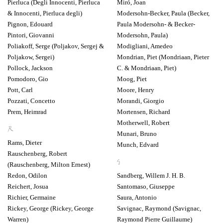
Pierluca (Degli Innocenti, Pierluca
Miró, Joan
& Innocenti, Pierluca degli)
Modersohn-Becker, Paula (Becker,
Pignon, Edouard
Paula Modersohn- & Becker-
Pintori, Giovanni
Modersohn, Paula)
Poliakoff, Serge (Poljakov, Sergej &
Modigliani, Amedeo
Poljakow, Sergei)
Mondrian, Piet (Mondriaan, Pieter
Pollock, Jackson
C. & Mondriaan, Piet)
Pomodoro, Gio
Moog, Piet
Pott, Carl
Moore, Henry
Pozzati, Concetto
Morandi, Giorgio
Prem, Heimrad
Mortensen, Richard
Motherwell, Robert
R
Munari, Bruno
Rams, Dieter
Munch, Edvard
Rauschenberg, Robert
S
(Rauschenberg, Milton Ernest)
Redon, Odilon
Sandberg, Willem J. H. B.
Reichert, Josua
Santomaso, Giuseppe
Richier, Germaine
Saura, Antonio
Rickey, George (Rickey, George
Savignac, Raymond (Savignac,
Warren)
Raymond Pierre Guillaume)