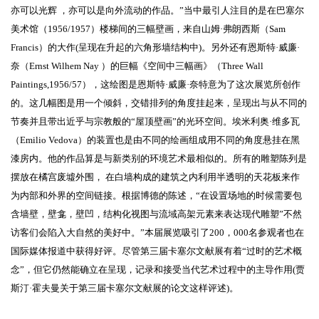
亦可以光辉 ，亦可以是向外流动的作品。”当中最引人注目的是在巴塞尔
美术馆（1956/1957）楼梯间的三幅壁画，来自山姆·弗朗西斯（Sam
Francis）的大作(呈现在升起的六角形墙结构中)。另外还有恩斯特·威廉·
奈（Ernst Wilhem Nay ）的巨幅《空间中三幅画》（Three Wall
Paintings,1956/57），这绘图是恩斯特·威廉·奈特意为了这次展览所创作
的。这几幅图是用一个倾斜，交错排列的角度挂起来，呈现出与从不同的
节奏并且带出近乎与宗教般的“屋顶壁画”的光环空间。埃米利奥·维多瓦
（Emilio Vedova）的装置也是由不同的绘画组成用不同的角度悬挂在黑
漆房内。他的作品算是与新类别的环境艺术最相似的。所有的雕塑陈列是
摆放在橘宫废墟外围， 在白墙构成的建筑之内利用半透明的天花板来作
为内部和外界的空间链接。根据博德的陈述，“在设置场地的时候需要包
含墙壁，壁龛，壁凹，结构化视图与流域高架元素来表达现代雕塑”不然
访客们会陷入大自然的美好中。”本届展览吸引了200，000名参观者也在
国际媒体报道中获得好评。尽管第三届卡塞尔文献展有着“过时的艺术概
念”，但它仍然能确立在呈现，记录和接受当代艺术过程中的主导作用(贾
斯汀·霍夫曼关于第三届卡塞尔文献展的论文这样评述)。